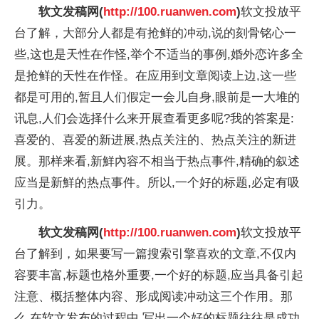
软文发稿网(
http://100.ruanwen.com
)
软文投放平
台了解，大部分人都是有抢鲜的冲动,说的刻骨铭心一
些,这也是天性在作怪,举个不适当的事例,婚外恋许多全
是抢鲜的天性在作怪。在应用到文章阅读上边,这一些
都是可用的,暂且人们假定一会儿自身,眼前是一大堆的
讯息,人们会选择什么来开展查看更多呢?我的答案是:
喜爱的、喜爱的新进展,热点关注的、热点关注的新进
展。那样来看,新鮮內容不相当于热点事件,精确的叙述
应当是新鮮的热点事件。所以,一个好的标题,必定有吸
引力。
软文发稿网(
http://100.ruanwen.com
)
软文投放平
台了解到，如果要写一篇搜索引擎喜欢的文章,不仅内
容要丰富,标题也格外重要,一个好的标题,应当具备引起
注意、概括整体内容、形成阅读冲动这三个作用。那
么,在软文发布的过程中,写出一个好的标题往往是成功