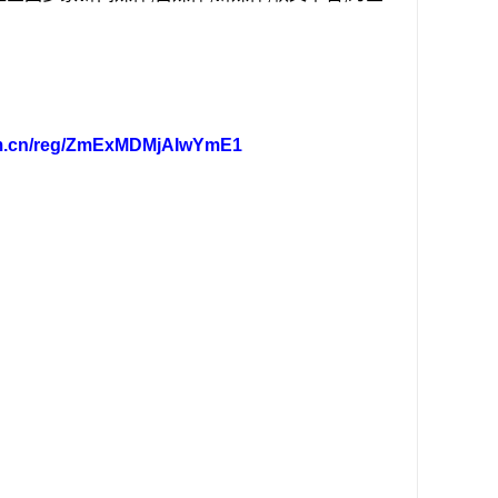
om.cn/reg/ZmExMDMjAIwYmE1